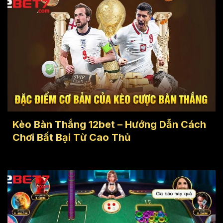
Kèo Bàn Thắng 12bet – Hướng Dẫn Cách
Chơi Bất Bại Từ Cao Thủ