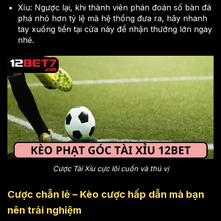
Xỉu: Ngược lại, khi thành viên phán đoán số bàn đá
phá nhỏ hơn tỷ lệ mà hệ thống đưa ra, hãy nhanh
tay xuống tiền tại cửa này để nhận thưởng lớn ngay
nhé.
Cược Tài Xỉu cực lôi cuốn và thú vị
Cược chẵn lẻ – Kèo cược hấp dẫn mà bạn
nên trải nghiệm