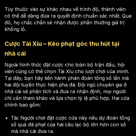
Tùy thuộc vào sự khác nhau về trình độ, thành viên
có thể dễ dàng đưa ra quyết định chuẩn xác nhất. Qua
đó, họ chắc chắn sẽ nhận được phần thưởng giá trị
khổng lồ.
Cược Tài Xỉu – Kèo phạt góc thu hút tại
nhà cái
Ngoài hình thức đặt cược cho toàn bộ trận đấu, hội
viên cũng có thể chọn Tài Xỉu cho lượt chơi của mình.
Tại đây, bạn hãy tiến hành phán đoán tổng số lần mà
hai đội tuyển thực hiện pha đá. Đội ngũ chuyên gia ở
nhà cái sẽ phân tích và đưa ra nhận định, mọi người
chỉ cần tham khảo và lựa chọn tỷ lệ phù hợp. Hai cửa
chính bao gồm:
Tài: Người chơi đặt cược cửa này nếu dự đoán tổng
số quả đá phạt của hai câu lạc bộ lớn hơn con số
mà nhà cái đưa ra.