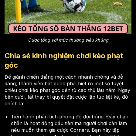
Cược tổng với mức thưởng siêu khủng
Chia sẻ kinh nghiệm chơi kèo phạt
góc
Để giành chiến thắng một cách nhanh chóng và dễ
dàng, thành viên bắt buộc phải biết rõ một số tuyệt
chiêu chơi kèo phạt góc đến từ cao thủ lâu năm. Ngay
bên dưới, tất thảy bí quyết đặt cược lập tức liệt kê, đó
chính là:
Tiến hành phân tích phong độ đội bóng: Đây chắc
chắn là hoạt động đầu tiên mà người chơi cần làm
nếu muốn tham gia cược Corners. Bạn hãy tập