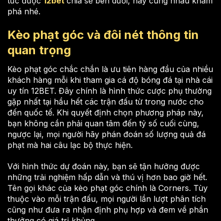
tức được
12bet
chia sẻ bên dưới, hãy cùng nhau khám
phá nhé.
Kèo phạt góc và đôi nét thông tin
quan trọng
Kèo phạt góc chắc chắn là ưu tiên hàng đầu của nhiều
khách hàng mỗi khi tham gia cá độ bóng đá tại nhà cái
uy tín 12BET. Đây chính là hình thức cược phụ thường
gặp nhất tại hầu hết các trận đấu từ trong nước cho
đến quốc tế. Khi quyết định chọn phương pháp này,
bạn không cần phải quan tâm đến tỷ số cuối cùng,
ngược lại, mọi người hãy phán đoán số lượng quả đá
phạt mà hai câu lạc bộ thực hiện.
Với hình thức dự đoán này, bạn sẽ tận hưởng được
những trải nghiệm hấp dẫn và thú vị hơn bao giờ hết.
Tên gọi khác của kèo phạt góc chính là Corners. Tùy
thuộc vào mỗi trận đấu, mọi người lần lượt phân tích
cũng như đưa ra nhận định phụ hợp và đem về phần
thưởng có giá trị khủng.