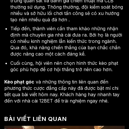
trung quan sát và đánh giá chiến thuật mà CLB
thường sử dụng. Thông thường, đội kiểm soát bóng
nhiều và sở hữu lối chơi tấn công sẽ có xu hướng
tạo nên nhiều quả đá hơn .
Tiếp đến, thành viên cần tham khảo những nhận
định mà chuyên gia nhà cái đưa ra. Bởi họ là người
có nhiều kinh nghiệm lẫn kiến thức trong ngành.
Qua đó, khả năng chiến thắng của bạn chắc chắn
được nâng cao một cách đáng kể.
Cuối cùng, hội viên nên chọn hình thức kèo phạt
góc phù hợp để cơ hội thắng trở nên cao hơn.
Kèo phạt góc
và những thông tin liên quan đến
phương thức cược đẳng cấp này đã được bật mí chi
tiết qua bài viết hôm nay. Khách hàng hay nhanh tay
đến với nhà cái 12BET để trải nghiệm ngay nhé.
BÀI VIẾT LIÊN QUAN