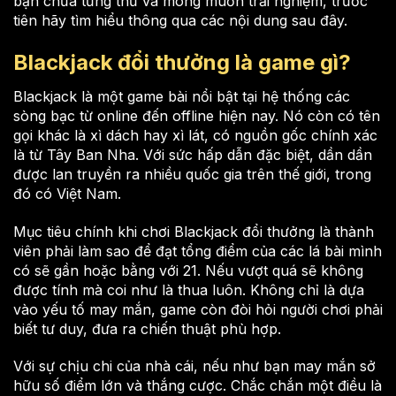
bạn chưa từng thử và mong muốn trải nghiệm, trước
tiên hãy tìm hiểu thông qua các nội dung sau đây.
Blackjack đổi thưởng là game gì?
Blackjack là một game bài nổi bật tại hệ thống các
sòng bạc từ online đến offline hiện nay. Nó còn có tên
gọi khác là xì dách hay xì lát, có nguồn gốc chính xác
là từ Tây Ban Nha. Với sức hấp dẫn đặc biệt, dần dần
được lan truyền ra nhiều quốc gia trên thế giới, trong
đó có Việt Nam.
Mục tiêu chính khi chơi Blackjack đổi thưởng là thành
viên phải làm sao để đạt tổng điểm của các lá bài mình
có sẽ gần hoặc bằng với 21. Nếu vượt quá sẽ không
được tính mà coi như là thua luôn. Không chỉ là dựa
vào yếu tố may mắn, game còn đòi hỏi người chơi phải
biết tư duy, đưa ra chiến thuật phù hợp.
Với sự chịu chi của nhà cái, nếu như bạn may mắn sở
hữu số điểm lớn và thắng cược. Chắc chắn một điều là