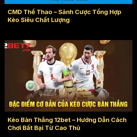
CMD Thể Thao – Sảnh Cược Tổng Hợp
Kèo Siêu Chất Lượng
Kèo Bàn Thắng 12bet – Hướng Dẫn Cách
Chơi Bất Bại Từ Cao Thủ