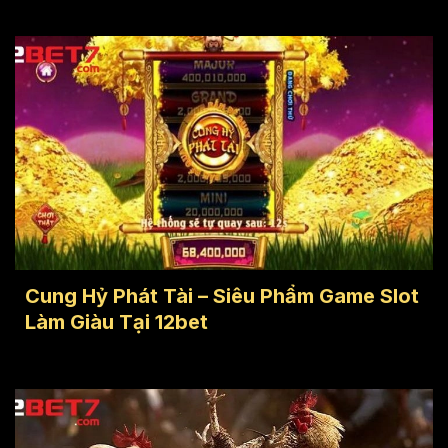
Cung Hỷ Phát Tài – Siêu Phẩm Game Slot
Làm Giàu Tại 12bet