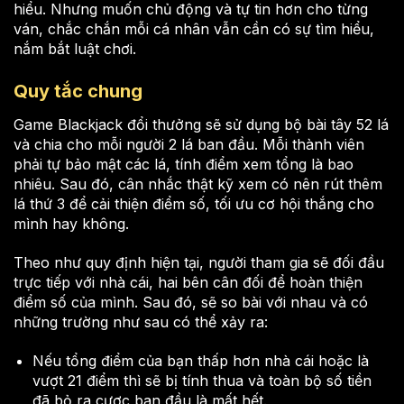
hiểu. Nhưng muốn chủ động và tự tin hơn cho từng
ván, chắc chắn mỗi cá nhân vẫn cần có sự tìm hiểu,
nắm bắt luật chơi.
Quy tắc chung
Game Blackjack đổi thưởng sẽ sử dụng bộ bài tây 52 lá
và chia cho mỗi người 2 lá ban đầu. Mỗi thành viên
phải tự bảo mật các lá, tính điểm xem tổng là bao
nhiêu. Sau đó, cân nhắc thật kỹ xem có nên rút thêm
lá thứ 3 để cải thiện điểm số, tối ưu cơ hội thắng cho
mình hay không.
Theo như quy định hiện tại, người tham gia sẽ đối đầu
trực tiếp với nhà cái, hai bên cân đối để hoàn thiện
điểm số của mình. Sau đó, sẽ so bài với nhau và có
những trường như sau có thể xảy ra:
Nếu tổng điểm của bạn thấp hơn nhà cái hoặc là
vượt 21 điểm thì sẽ bị tính thua và toàn bộ số tiền
đã bỏ ra cược ban đầu là mất hết.