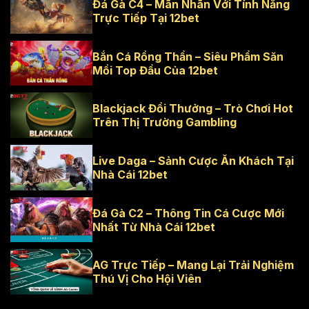
Đá Gà C4 – Mãn Nhãn Với Tính Năng
Trực Tiếp Tại 12bet
Bắn Cá Rồng Thần – Siêu Phẩm Săn
Mồi Top Đầu Của 12bet
Blackjack Đổi Thưởng – Trò Chơi Hot
Trên Thị Trường Gambling
Live Daga – Sảnh Cược Ăn Khách Tại
Nhà Cái 12bet
Đá Gà C2 – Thông Tin Cá Cược Mới
Nhất Từ Nhà Cái 12bet
AG Trực Tiếp – Mang Lại Trải Nghiệm
Thú Vị Cho Hội Viên