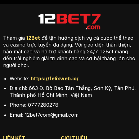
Tham gia
12Bet
để tận hưởng dịch vụ cá cược thể thao
và casino trực tuyến đa dạng. Với giao diện thân thiện,
bảo mật cao và hỗ trợ khách hàng 24/7, 12Bet mang
đến trải nghiệm giải trí đỉnh cao và cơ hội thắng lớn cho
người chơi.
Website:
https://felixweb.io/
Địa chỉ:
663 Đ. Bờ Bao Tân Thắng, Sơn Kỳ, Tân Phú,
Thành phố Hồ Chí Minh, Việt Nam
Phone:
0777280278
Email:
12bet7com@gmail.com
LIÊN KẾT
GIỚI THIỆU