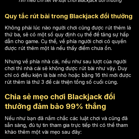
Tìm hiểu chi tiết về luật chơi Blackjack đổi thưởng
Quy tắc rút bài trong Blackjack đổi thưởng
Không phải lúc nào người chơi cũng được rút thêm lá
thứ ba, sẽ có một số quy định cụ thể để tăng sự hấp
dẫn cho game. Cụ thể, về phía người chơi có quyền
được rút thêm một lá nếu thấy điểm chưa ổn.
Nhưng về phía nhà cái, nếu như sau lượt của người
chơi thì nhà cái sẽ không được rút bài như vậy. Duy
chỉ có điều kiện là bài nhỏ hoặc bằng 16 thì mới được
rút thêm lá thứ 3 để cải thiện tổng số cuối cùng.
Chia sẻ mẹo chơi Blackjack đổi
thưởng đảm bảo 99% thắng
Nếu như bạn đã nắm chắc các luật chơi và cũng đã
sẵn sàng, đủ tự tin tham gia trực tiếp thì có thể tham
khảo thêm một vài mẹo sau đây: