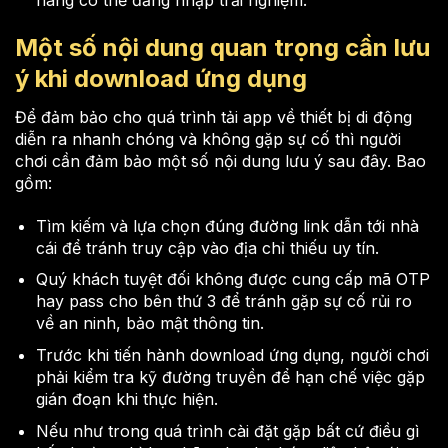
hàng có thể đăng nhập trải nghiệm.
Một số nội dung quan trọng cần lưu
ý khi download ứng dụng
Để đảm bảo cho quá trình tải app về thiết bị di động
diễn ra nhanh chóng và không gặp sự cố thì người
chơi cần đảm bảo một số nội dung lưu ý sau đây. Bao
gồm:
Tìm kiếm và lựa chọn đúng đường link dẫn tới nhà
cái để tránh truy cập vào địa chỉ thiếu uy tín.
Quý khách tuyệt đối không được cung cấp mã OTP
hay pass cho bên thứ 3 để tránh gặp sự cố rủi ro
về an ninh, bảo mật thông tin.
Trước khi tiến hành download ứng dụng, người chơi
phải kiểm tra kỹ đường truyền để hạn chế việc gặp
gián đoạn khi thực hiện.
Nếu như trong quá trình cài đặt gặp bất cứ điều gì