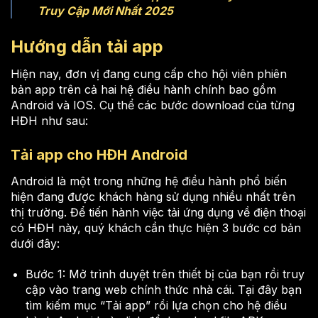
Truy Cập Mới Nhất 2025
Hướng dẫn tải app
Hiện nay, đơn vị đang cung cấp cho hội viên phiên
bản app trên cả hai hệ điều hành chính bao gồm
Android và IOS. Cụ thể các bước download của từng
HĐH như sau:
Tải app cho HĐH Android
Android là một trong những hệ điều hành phổ biến
hiện đang được khách hàng sử dụng nhiều nhất trên
thị trường. Để tiến hành việc tải ứng dụng về điện thoại
có HĐH này, quý khách cần thực hiện 3 bước cơ bản
dưới đây:
Bước 1: Mở trình duyệt trên thiết bị của bạn rồi truy
cập vào trang web chính thức nhà cái. Tại đây bạn
tìm kiếm mục “Tải app” rồi lựa chọn cho hệ điều