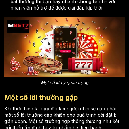
bất thường thì bạn hãy nhanh chóng liên hệ với
nhân viên hỗ trợ để được giải đáp kịp thời.
Một số lưu ý quan trọng
Một số lỗi thường gặp
Khi thực hiện tải app đôi khi người chơi sẽ gặp phải
một số lỗi thường gặp khiến cho quá trình cài đặt bị
gián đoạn. Một số trường hợp thông thường như kết
nối thiếu ổn định hay tải nhầm hệ điều hành.