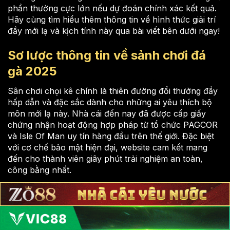
phần thưởng cực lớn nếu dự đoán chính xác kết quả.
Hãy cùng tìm hiểu thêm thông tin về hình thức giải trí
đầy mới lạ và kịch tính này qua bài viết bên dưới ngay!
Sơ lược thông tin về sảnh chơi đá
gà 2025
Sân chơi chọi kê chính là thiên đường đổi thưởng đầy
hấp dẫn và đặc sắc dành cho những ai yêu thích bộ
môn mới lạ này. Nhà cái đến nay đã được cấp giấy
chứng nhận hoạt động hợp pháp từ tổ chức PAGCOR
và Isle Of Man uy tín hàng đầu trên thế giới. Đặc biệt
với cơ chế bảo mật hiện đại, website cam kết mang
đến cho thành viên giây phút trải nghiệm an toàn,
công bằng nhất.
Tại đây, thành viên cũng có thể khám phá rất nhiều
trận chọi kê kịch tính và hồi hộp đến từ những sới gà
uy tín toàn thế giới như: Thomo, Campuchia, Savan,…
Đặc biệt mỗi màn đá đều vô cùng gay cấn giữa những