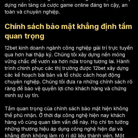
dựng nền tảng cá cược game online đáng tin cậy, an
toàn và chuyên nghiệp.
Chính sách bảo mật khẳng định tầm
quan trọng
12bet kinh doanh ngành công nghiệp giải trí trực tuyến
qua hơn hai thập kỷ. Chúng tôi xây dựng nền móng
vững chắc để vươn xa hơn nữa trong tương lai. Hành
trình chinh phục các thị trường được 12bet xây dựng
các kế hoạch bài bản và tổ chức cách hoạt động
chuyên nghiệp. Chúng tôi đưa ra những chính sách rõ
ràng để bảo vệ quyền lợi cho khách hàng và chứng
minh sự uy tín.
Tầm quan trọng của chính sách bảo mật hiện không
thể phủ nhận. Ở thời đại công nghệ hiện nay khách
hàng vô cùng quan tâm vấn đề này. Họ chỉ tin tưởng
những thương hiệu áp dụng công nghệ hiện đại và
khẳng định không làm rò rỉ dữ liệu thành viên. Một