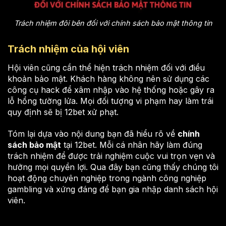
Trách nhiệm đôi bên đối với chính sách bảo mật thông tin
Trách nhiệm của hội viên
Hội viên cũng cần thể hiện trách nhiệm đối với điều
khoản bảo mật. Khách hàng không nên sử dụng các
công cụ hack để xâm nhập vào hệ thống hoặc gây ra
lỗ hổng tường lửa. Mọi đối tượng vi phạm hay làm trái
quy định sẽ bị 12bet xử phạt.
Tóm lại dựa vào nội dung bạn đã hiểu rõ về
chính
sách bảo mật
tại 12bet. Mỗi cá nhân hãy làm đúng
trách nhiệm để được trải nghiệm cuộc vui trọn vẹn và
hưởng mọi quyền lợi. Qua đây bạn cũng thấy chúng tôi
hoạt động chuyên nghiệp trong ngành công nghiệp
gambling và xứng đáng để bạn gia nhập danh sách hội
viên.