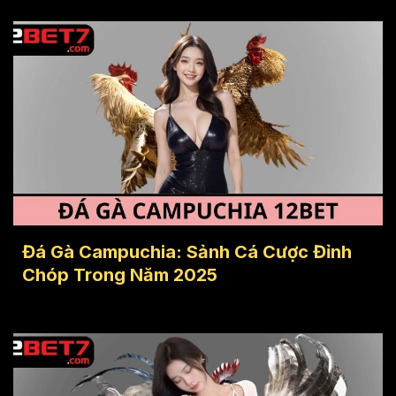
Đá Gà Campuchia: Sảnh Cá Cược Đỉnh
Chóp Trong Năm 2025