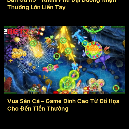
Thưởng Lớn Liền Tay
Vua Săn Cá – Game Đỉnh Cao Từ Đồ Họa
Cho Đến Tiền Thưởng