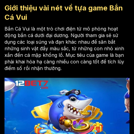
Giới thiệu vài nét về tựa game Bắn
Cá Vui
Bắn Cá Vui là một trò chơi điện tử mô phỏng hoạt
động bắn cá dưới đại dương. Người tham gia sẽ sử
dụng các loại súng và đạn khác nhau để săn bắt
những sinh vật đầy màu sắc, từ những con nhỏ xinh
xắn đến cá mập khổng lồ. Mục tiêu của game là bạn
phải khai hỏa hạ càng nhiều con càng tốt để tích lũy
điểm số rồi nhận thưởng.