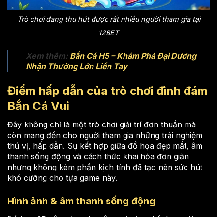
Trò chơi đang thu hút được rất nhiều người tham gia tại
12BET
Xem thêm:
Bắn Cá H5 – Khám Phá Đại Dương
Nhận Thưởng Lớn Liền Tay
Điểm hấp dẫn của trò chơi đình đám
Bắn Cá Vui
Đây không chỉ là một trò chơi giải trí đơn thuần mà
còn mang đến cho người tham gia những trải nghiệm
thú vị, hấp dẫn. Sự kết hợp giữa đồ họa đẹp mắt, âm
thanh sống động và cách thức khai hỏa đơn giản
nhưng không kém phần kịch tính đã tạo nên sức hút
khó cưỡng cho tựa game này.
Hình ảnh & âm thanh sống động