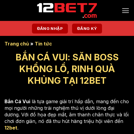
Chuyển
đến
nội
dung
ĐĂNG NHẬP
ĐĂNG KÝ
Trang chủ
»
Tin tức
BẮN CÁ VUI: SĂN BOSS
KHỔNG LỒ, RINH QUÀ
KHỦNG TẠI 12BET
Bắn Cá Vui
là tựa game giải trí hấp dẫn, mang đến cho
mọi người những trải nghiệm thú vị dưới lòng đại
dương. Với đồ họa đẹp mắt, âm thanh chân thực và lối
chơi đơn giản, nó đã thu hút hàng triệu hội viên đến
12bet
.