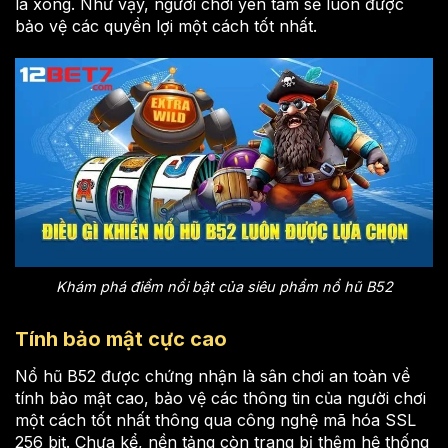
là xong. Như vậy, người chơi yên tâm sẽ luôn được
bảo vệ các quyền lợi một cách tốt nhất.
Khám phá điểm nổi bật của siêu phẩm nổ hũ B52
Tính bảo mật cực cao
Nổ hũ B52 được chứng nhận là sân chơi an toàn về
tính bảo mật cao, bảo vệ các thông tin của người chơi
một cách tốt nhất thông qua công nghệ mã hóa SSL
256 bit. Chưa kể, nền tảng còn trang bị thêm hệ thống