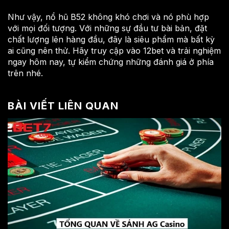
Như vậy, nổ hũ B52 không khó chơi và nó phù hợp
với mọi đối tượng. Với những sự đầu tư bài bản, đặt
chất lượng lên hàng đầu, đây là siêu phẩm mà bất kỳ
ai cũng nên thử. Hãy truy cập vào 12bet và trải nghiệm
ngay hôm nay, tự kiểm chứng những đánh giá ở phía
trên nhé.
BÀI VIẾT LIÊN QUAN