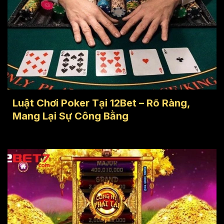
Luật Chơi Poker Tại 12Bet – Rõ Ràng,
Mang Lại Sự Công Bằng