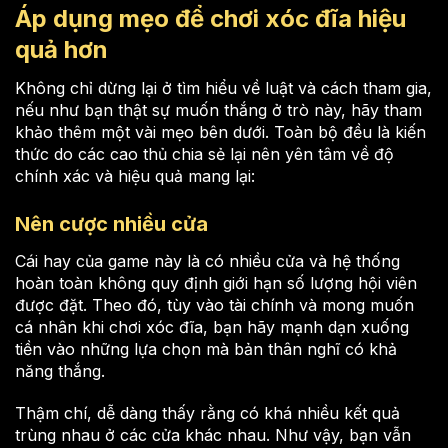
Áp dụng mẹo để chơi xóc đĩa hiệu
quả hơn
Không chỉ dừng lại ở tìm hiểu về luật và cách tham gia,
nếu như bạn thật sự muốn thắng ở trò này, hãy tham
khảo thêm một vài mẹo bên dưới. Toàn bộ đều là kiến
thức do các cao thủ chia sẻ lại nên yên tâm về độ
chính xác và hiệu quả mang lại:
Nên cược nhiều cửa
Cái hay của game này là có nhiều cửa và hệ thống
hoàn toàn không quy định giới hạn số lượng hội viên
được đặt. Theo đó, tùy vào tài chính và mong muốn
cá nhân khi chơi xóc đĩa, bạn hãy mạnh dạn xuống
tiền vào những lựa chọn mà bản thân nghĩ có khả
năng thắng.
Thậm chí, dễ dàng thấy rằng có khá nhiều kết quả
trùng nhau ở các cửa khác nhau. Như vậy, bạn vẫn