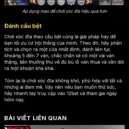
Áp dụng mẹo để chơi xóc đĩa hiệu quả hơn
Đánh cầu bệt
Chơi xóc đĩa theo cầu bệt cũng là giải pháp hay để
bạn tối ưu cơ hội thắng của mình. Theo đó, hãy phân
tích và chọn ra một cửa nhất định, đánh liên tục
khoảng 5 đến 7 ván, chắc chắn sẽ có một vài ván
thắng, tiền thưởng thu về đủ bù lỗ ván thua và vẫn dôi
ra một khoản kha khá.
Tóm lại là chơi xóc đĩa không khó, phù hợp với tất cả
những ai đam mê. Vậy nên nếu bạn muốn thử sức,
hãy nhanh tay truy cập vào 12bet và tham gia ngay
hôm nay.
BÀI VIẾT LIÊN QUAN