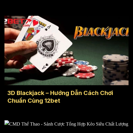
3D Blackjack – Hướng Dẫn Cách Chơi
Chuẩn Cùng 12bet