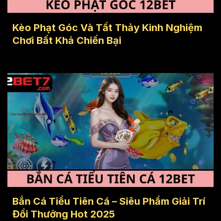
Kèo Phạt Góc Và Tất Thảy Kinh Nghiệm
Chơi Bất Khả Chiến Bại
Bắn Cá Tiểu Tiên Cá – Siêu Phẩm Giải Trí
Đổi Thưởng Hot 2025