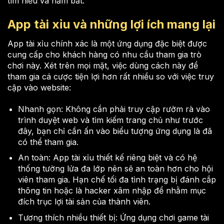
tìm hiểu và nắm bắt.
App tài xỉu và những lợi ích mang lại
App tài xỉu chính xác là một ứng dụng đặc biệt được
cung cấp cho khách hàng có nhu cầu tham gia trò
chơi này. Xét trên mọi mặt, việc dùng cách này để
tham gia cá cược tiện lợi hơn rất nhiều so với việc truy
cập vào website:
Nhanh gọn: Không cần phải truy cập rườm rà vào
trình duyệt web và tìm kiếm trang chủ như trước
đây, bạn chỉ cần ấn vào biểu tượng ứng dụng là đã
có thể tham gia.
An toàn: App tài xỉu thiết kế riêng biệt và có hệ
thống tường lửa đa lớp nên sẽ an toàn hơn cho hội
viên tham gia. Hạn chế tối đa tình trạng bị đánh cắp
thông tin hoặc là hacker xâm nhập để nhằm mục
đích trục lợi tài sản của thành viên.
Tương thích nhiều thiết bị: Ứng dụng chơi game tài