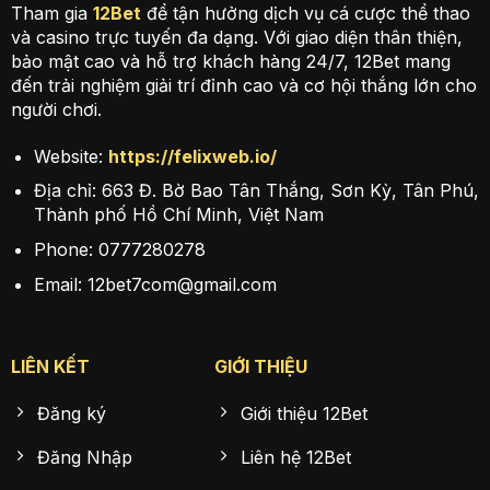
Tham gia
12Bet
để tận hưởng dịch vụ cá cược thể thao
và casino trực tuyến đa dạng. Với giao diện thân thiện,
bảo mật cao và hỗ trợ khách hàng 24/7, 12Bet mang
đến trải nghiệm giải trí đỉnh cao và cơ hội thắng lớn cho
người chơi.
Website:
https://felixweb.io/
Địa chỉ:
663 Đ. Bờ Bao Tân Thắng, Sơn Kỳ, Tân Phú,
Thành phố Hồ Chí Minh, Việt Nam
Phone:
0777280278
Email:
12bet7com@gmail.com
LIÊN KẾT
GIỚI THIỆU
Đăng ký
Giới thiệu 12Bet
Đăng Nhập
Liên hệ 12Bet