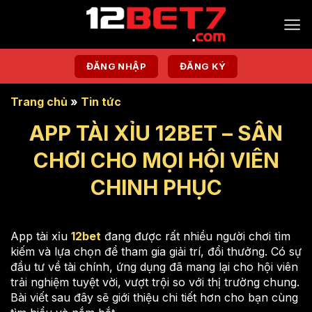
Chuyển
đến
nội
dung
ĐĂNG NHẬP
ĐĂNG KÝ
Trang chủ
»
Tin tức
APP TÀI XỈU 12BET – SÂN
CHƠI CHO MỌI HỘI VIÊN
CHINH PHỤC
App tài xỉu
12bet
đang được rất nhiều người chơi tìm
kiếm và lựa chọn để tham gia giải trí, đổi thưởng. Có sự
đầu tư về tài chính, ứng dụng đã mang lại cho hội viên
trải nghiệm tuyệt vời, vượt trội so với thị trường chung.
Bài viết sau đây sẽ giới thiệu chi tiết hơn cho bạn cùng