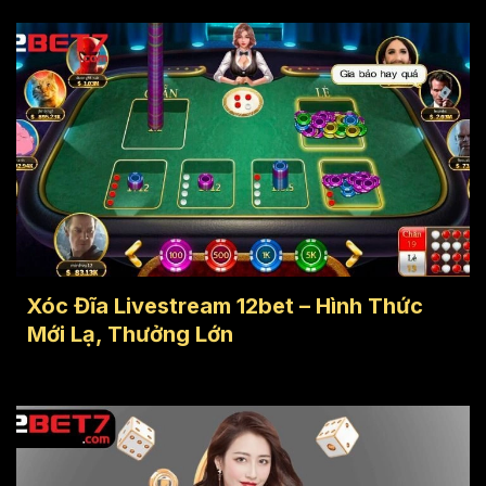
Xóc Đĩa Livestream 12bet – Hình Thức
Mới Lạ, Thưởng Lớn