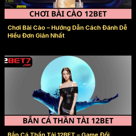
Chơi Bài Cào – Hướng Dẫn Cách Đánh Dễ
Hiểu Đơn Giản Nhất
Bắn Cá Thần Tài 12BET – Game Đổi