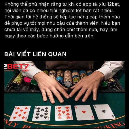
Không thể phủ nhận rằng từ khi có app tài xỉu 12bet,
hội viên đã có nhiều trải nghiệm tốt hơn rất nhiều.
Thời gian tới hệ thống sẽ tiếp tục nâng cấp thêm nữa
để phục vụ tốt mọi nhu cầu của thành viên. Nếu bạn
chưa tải về máy, đừng chần chừ thêm nữa, hãy làm
ngay theo các bước hướng dẫn bên trên.
BÀI VIẾT LIÊN QUAN