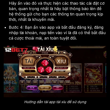
Hãy ấn vào đó và thực hiện các thao tác cài đặt cơ
bản, quan trọng nhất là hãy bật thông báo lên để
hệ thống gửi cho bạn các thông tin quan trọng kịp
thời, nhất là khuyến mãi.
Bước 4: Bạn ấn vào app và bắt đầu đăng ký, đăng
nhập tài khoản, nạp tiền vào ví là đã có thể bắt đầu
cá cược thoải mái, an toàn tuyệt đối.
Hướng dẫn tải app tài xỉu để sử dụng