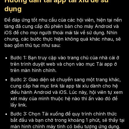
dụng
Để đáp ứng tốt nhu cầu của các hội viên, hiện tại nền
tảng đã cung cấp đủ phiên bản cho máy Android và
iOS để cho mọi người thoải mái tải về sử dụng. Nhìn
chung, các bước thực hiện không quá khác nhau, sẽ
bao gồm thủ tục như sau:
Bước 1: Bạn truy cập vào trang chủ của nhà cái ở
trên trình duyệt web và chọn vào mục Tải app ở
trên màn hình chính.
Bước 2: Giao diện sẽ chuyển sang một trang khác,
cung cấp hai mục link tải app tài xỉu dành cho hệ
điều hành Android và iOS. Lúc này, hội viên tự xem
xét máy của mình thuộc hệ nào thì ấn vào đó để
lấy link.
Bước 3: Chọn Tải xuống để quy trình chính thức
bắt đầu và bạn chờ trong khoảng 1 phút, sẽ thấy tại
màn hình chính máy tính có biểu tượng ứng dụng.