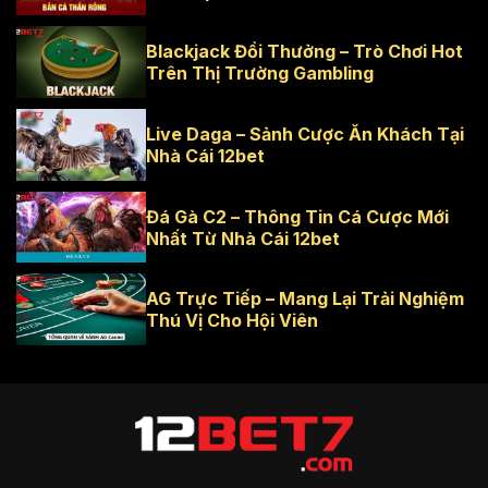
Blackjack Đổi Thưởng – Trò Chơi Hot
Trên Thị Trường Gambling
Live Daga – Sảnh Cược Ăn Khách Tại
Nhà Cái 12bet
Đá Gà C2 – Thông Tin Cá Cược Mới
Nhất Từ Nhà Cái 12bet
AG Trực Tiếp – Mang Lại Trải Nghiệm
Thú Vị Cho Hội Viên