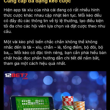
Cung cấp đa dạng kèo cược
Hiện app tài xỉu của nhà cái đang có rất nhiều hình
thức cược khác nhau cập nhật liên tục. Mỗi kèo đều
có đầy đủ các thông tin về tỷ lệ thưởng, tạo điều kiện
tối đa cho các hội viên lựa chọn và đặt cược theo nhu
cầu.
Một vài kèo phổ biến chắc chắn không thể không
nhắc đến là tài – xỉu, chẵn – lẻ, tổng điểm, bộ đôi, bộ
ba,… Mỗi kèo có đặc tính riêng, bạn cần phải hiểu bản
chất hoặc đọc phần hướng dẫn chi tiết để nắm bắt,
tham gia một cách hiệu quả nhất.