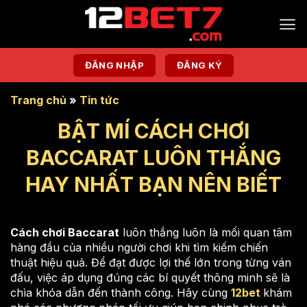
Chuyển
đến
nội
dung
ĐĂNG NHẬP
ĐĂNG KÝ
Trang chủ
»
Tin tức
BẬT MÍ CÁCH CHƠI
BACCARAT LUÔN THẮNG
HAY NHẤT BẠN NÊN BIẾT
Cách chơi Baccarat
luôn thắng luôn là mối quan tâm
hàng đầu của nhiều người chơi khi tìm kiếm chiến
thuật hiệu quả. Để đạt được lợi thế lớn trong từng ván
đấu, việc áp dụng đúng các bí quyết thông minh sẽ là
chìa khóa dẫn đến thành công. Hãy cùng
12bet
khám