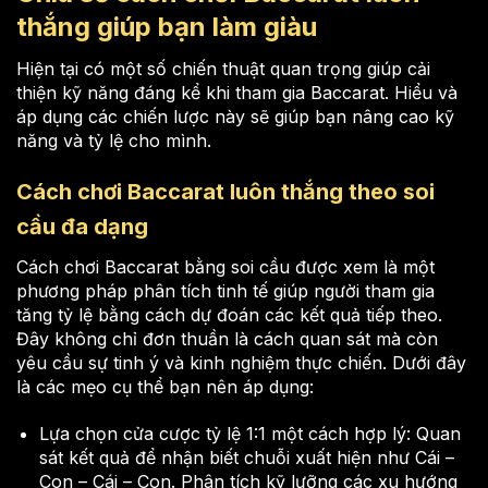
thắng giúp bạn làm giàu
Hiện tại có một số chiến thuật quan trọng giúp cải
thiện kỹ năng đáng kể khi tham gia Baccarat. Hiểu và
áp dụng các chiến lược này sẽ giúp bạn nâng cao kỹ
năng và tỷ lệ cho mình.
Cách chơi Baccarat luôn thắng theo soi
cầu đa dạng
Cách chơi Baccarat bằng soi cầu được xem là một
phương pháp phân tích tinh tế giúp người tham gia
tăng tỷ lệ bằng cách dự đoán các kết quả tiếp theo.
Đây không chỉ đơn thuần là cách quan sát mà còn
yêu cầu sự tinh ý và kinh nghiệm thực chiến. Dưới đây
là các mẹo cụ thể bạn nên áp dụng:
Lựa chọn cửa cược tỷ lệ 1:1 một cách hợp lý: Quan
sát kết quả để nhận biết chuỗi xuất hiện như Cái –
Con – Cái – Con. Phân tích kỹ lưỡng các xu hướng