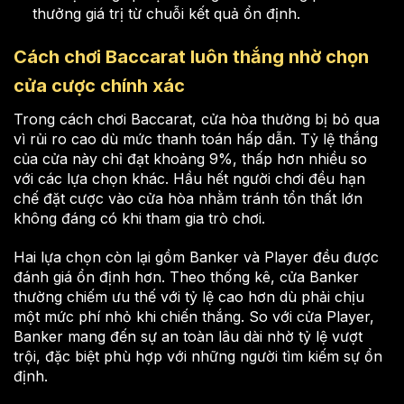
thưởng giá trị từ chuỗi kết quả ổn định.
Cách chơi Baccarat luôn thắng nhờ chọn
cửa cược chính xác
Trong cách chơi Baccarat, cửa hòa thường bị bỏ qua
vì rủi ro cao dù mức thanh toán hấp dẫn. Tỷ lệ thắng
của cửa này chỉ đạt khoảng 9%, thấp hơn nhiều so
với các lựa chọn khác. Hầu hết người chơi đều hạn
chế đặt cược vào cửa hòa nhằm tránh tổn thất lớn
không đáng có khi tham gia trò chơi.
Hai lựa chọn còn lại gồm Banker và Player đều được
đánh giá ổn định hơn. Theo thống kê, cửa Banker
thường chiếm ưu thế với tỷ lệ cao hơn dù phải chịu
một mức phí nhỏ khi chiến thắng. So với cửa Player,
Banker mang đến sự an toàn lâu dài nhờ tỷ lệ vượt
trội, đặc biệt phù hợp với những người tìm kiếm sự ổn
định.