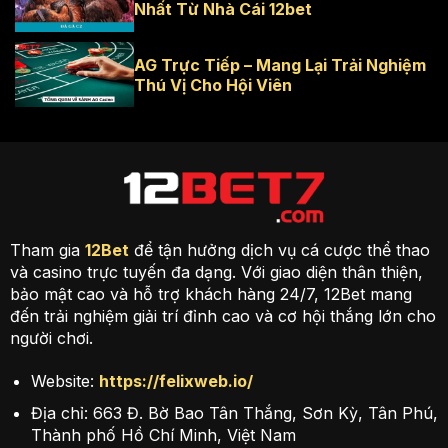
Nhất Từ Nhà Cái 12bet
AG Trực Tiếp – Mang Lại Trải Nghiệm
Thú Vị Cho Hội Viên
Tham gia
12Bet
để tận hưởng dịch vụ cá cược thể thao
và casino trực tuyến đa dạng. Với giao diện thân thiện,
bảo mật cao và hỗ trợ khách hàng 24/7, 12Bet mang
đến trải nghiệm giải trí đỉnh cao và cơ hội thắng lớn cho
người chơi.
Website:
https://felixweb.io/
Địa chỉ:
663 Đ. Bờ Bao Tân Thắng, Sơn Kỳ, Tân Phú,
Thành phố Hồ Chí Minh, Việt Nam