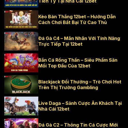
Tiền Tỷ Tại Nhà Cái 12bet
Kèo Bàn Thắng 12bet – Hướng Dẫn
Cách Chơi Bất Bại Từ Cao Thủ
Đá Gà C4 – Mãn Nhãn Với Tính Năng
Trực Tiếp Tại 12bet
Bắn Cá Rồng Thần – Siêu Phẩm Săn
Mồi Top Đầu Của 12bet
Blackjack Đổi Thưởng – Trò Chơi Hot
Trên Thị Trường Gambling
Live Daga – Sảnh Cược Ăn Khách Tại
Nhà Cái 12bet
Đá Gà C2 – Thông Tin Cá Cược Mới