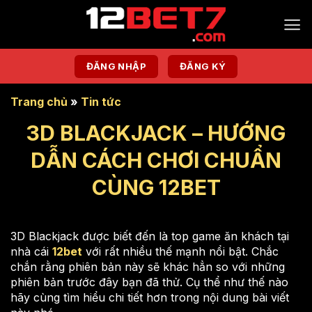
Chuyển
đến
nội
dung
ĐĂNG NHẬP
ĐĂNG KÝ
Trang chủ
»
Tin tức
3D BLACKJACK – HƯỚNG
DẪN CÁCH CHƠI CHUẨN
CÙNG 12BET
3D Blackjack được biết đến là top game ăn khách tại
nhà cái
12bet
với rất nhiều thế mạnh nổi bật. Chắc
chắn rằng phiên bản này sẽ khác hẳn so với những
phiên bản trước đây bạn đã thử. Cụ thể như thế nào
hãy cùng tìm hiểu chi tiết hơn trong nội dung bài viết