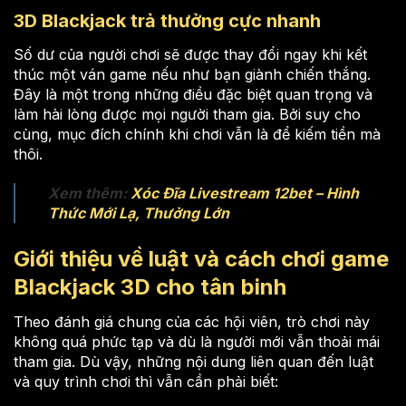
3D Blackjack trả thưởng cực nhanh
Số dư của người chơi sẽ được thay đổi ngay khi kết
thúc một ván game nếu như bạn giành chiến thắng.
Đây là một trong những điều đặc biệt quan trọng và
làm hài lòng được mọi người tham gia. Bởi suy cho
cùng, mục đích chính khi chơi vẫn là để kiếm tiền mà
thôi.
Xem thêm:
Xóc Đĩa Livestream 12bet – Hình
Thức Mới Lạ, Thưởng Lớn
Giới thiệu về luật và cách chơi game
Blackjack 3D cho tân binh
Theo đánh giá chung của các hội viên, trò chơi này
không quá phức tạp và dù là người mới vẫn thoải mái
tham gia. Dù vậy, những nội dung liên quan đến luật
và quy trình chơi thì vẫn cần phải biết: