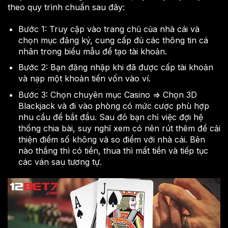
theo quy trình chuẩn sau đây:
Bước 1: Truy cập vào trang chủ của nhà cái và
chọn mục đăng ký, cung cấp đủ các thông tin cá
nhân trong biểu mẫu để tạo tài khoản.
Bước 2: Bạn đăng nhập khi đã được cấp tài khoản
và nạp một khoản tiền vốn vào ví.
Bước 3: Chọn chuyên mục Casino => Chọn 3D
Blackjack và đi vào phòng có mức cược phù hợp
nhu cầu để bắt đầu. Sau đó bạn chỉ việc đợi hệ
thống chia bài, suy nghĩ xem có nên rút thêm để cải
thiện điểm số không và so điểm với nhà cái. Bên
nào thắng thì có tiền, thua thì mất tiền và tiếp tục
các ván sau tương tự.