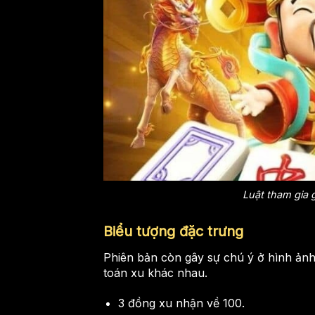
Luật tham gia 
Biểu tượng đặc trưng
Phiên bản còn gây sự chú ý ở hình ảnh
toán xu khác nhau.
3 đồng xu nhận về 100.