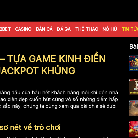
12BET
CASINO
BẮN CÁ
ĐÁ GÀ
THỂ THAO
NỔ HŨ
TIN TỨ
Bài
 – TỰA GAME KINH ĐIỂN
JACKPOT KHỦNG
 hàng đầu của hầu hết khách hàng mỗi khi đến nhà
giao diện đẹp cuốn hút cùng vô số những điểm hấp
 sắc này, chúng ta cùng xem qua bài chia sẻ dưới
sơ nét về trò chơi