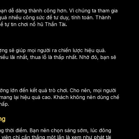
bạn dễ dàng thành công hơn. Vì chúng ta tham gia
quá nhiều công sức để tư duy, tính toán. Thành
hể tự tin chơi nổ hũ Thần Tài
.
ợng sẽ giúp mọi người ra chiến lược hiệu quả.
hiều
lãi nhất, thua lỗ là thấp nhất. Nhờ đó, bạn sẽ
ng lớn đến kết quả trò chơi. Cho nên, mọi người
 mang lại hiệu quả cao. Khách không nên dùng chế
hấp.
ng
ng thời điểm. Bạn nên chọn sáng sớm, lúc đông
viên chỉ cần thắng một lần là xem như phát tài