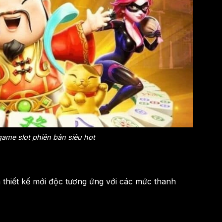
game slot phiên bản siêu hot
 thiết kế mới độc tương ứng với các mức thanh