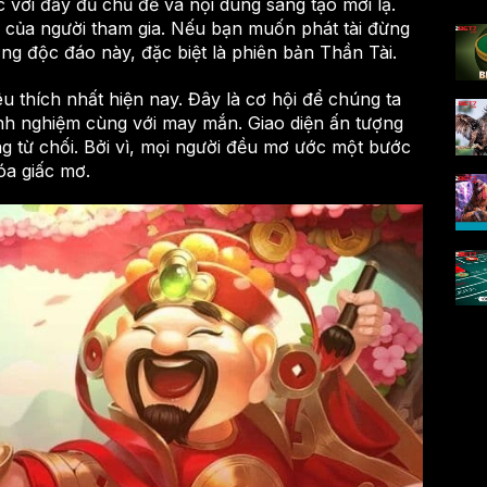
với đầy đủ chủ đề và nội dung sáng tạo mới lạ.
m của người tham gia. Nếu bạn muốn phát tài đừng
ng độc đáo này, đặc biệt là phiên bản Thần Tài.
u thích nhất hiện nay. Đây là cơ hội để chúng ta
inh nghiệm cùng với may mắn. Giao diện ấn tượng
g từ chối. Bởi vì, mọi người đều mơ ước một bước
óa giấc mơ.