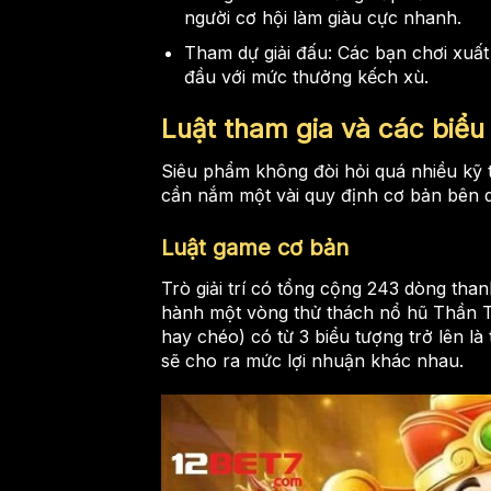
người cơ hội làm giàu cực nhanh.
Tham dự giải đấu: Các bạn chơi xuất
đầu với mức thưởng kếch xù.
Luật tham gia và các biểu
Siêu phẩm không đòi hỏi quá nhiều kỹ 
cần nắm một vài quy định cơ bản bên dư
Luật game cơ bản
Trò giải trí có tổng cộng 243 dòng than
hành một vòng thử thách nổ hũ Thần Tà
hay chéo) có từ 3 biểu tượng trở lên l
sẽ cho ra mức lợi nhuận khác nhau.