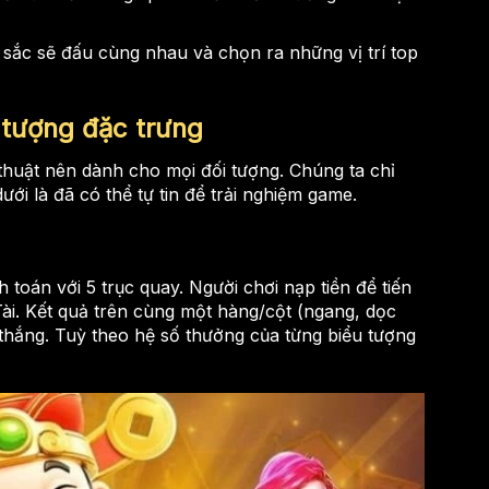
 sắc sẽ đấu cùng nhau và chọn ra những vị trí top
 tượng đặc trưng
thuật nên dành cho mọi đối tượng. Chúng ta chỉ
ới là đã có thể tự tin để trải nghiệm game.
h toán với 5 trục quay. Người chơi nạp tiền để tiến
i. Kết quả trên cùng một hàng/cột (ngang, dọc
à thắng. Tuỳ theo hệ số thưởng của từng biểu tượng