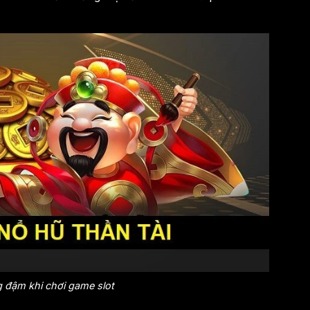
g đậm khi chơi game slot