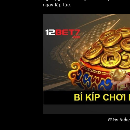
ngay lập tức.
Bí kíp thắn