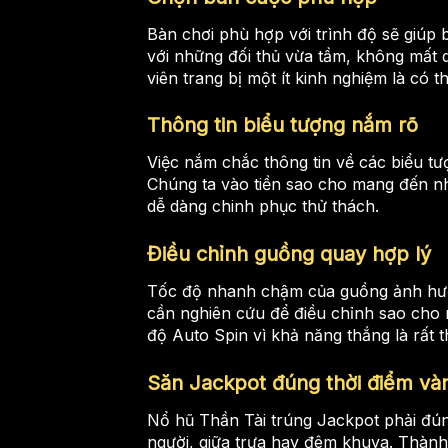
Bàn chơi phù hợp với trình độ sẽ giúp 
với những đối thủ vừa tầm, không mất 
viên trang bị một ít kinh nghiệm là có t
Thông tin biểu tượng nắm rõ
Việc nắm chắc thông tin về các biểu tư
Chúng ta vào tiền sao cho mang đến n
dễ dàng chinh phục thử thách.
Điều chỉnh guồng quay hợp lý
Tốc độ nhanh chậm của
guồng ảnh hưở
cần nghiên cứu để điều chỉnh sao cho
độ Auto Spin vì khả năng thắng là rất t
Săn Jackpot đúng thời điểm và
Nổ hũ Thần Tài
trúng Jackpot phải đú
người, giữa trưa hay đêm khuya. Thành 