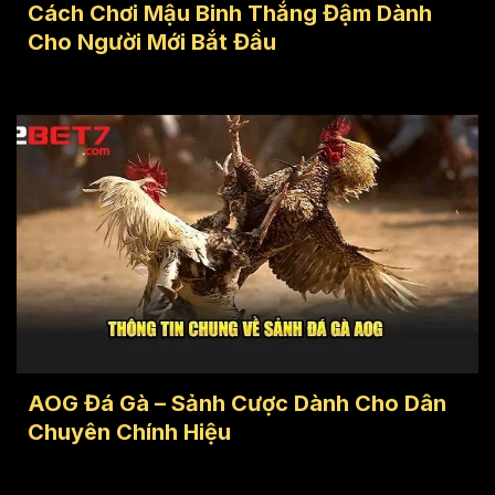
Cách Chơi Mậu Binh Thắng Đậm Dành
Cho Người Mới Bắt Đầu
AOG Đá Gà – Sảnh Cược Dành Cho Dân
Chuyên Chính Hiệu