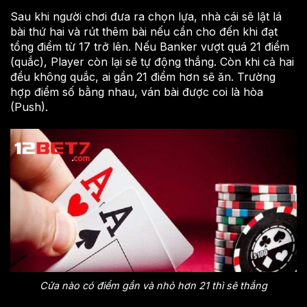
Sau khi người chơi đưa ra chọn lựa, nhà cái sẽ lật lá
bài thứ hai và rút thêm bài nếu cần cho đến khi đạt
tổng điểm từ 17 trở lên. Nếu Banker vượt quá 21 điểm
(quắc), Player còn lại sẽ tự động thắng. Còn khi cả hai
đều không quắc, ai gần 21 điểm hơn sẽ ăn. Trường
hợp điểm số bằng nhau, ván bài được coi là hòa
(Push).
Cửa nào có điểm gần và nhỏ hơn 21 thì sẽ thắng