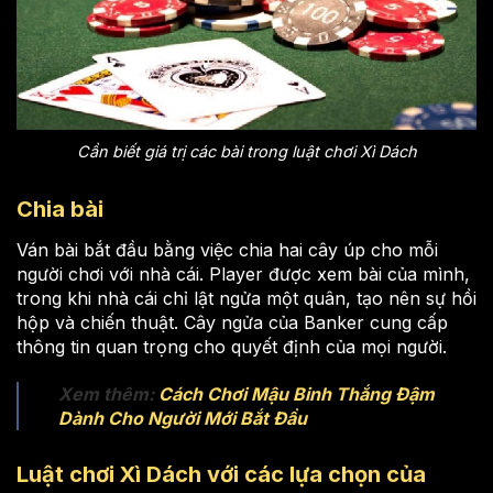
Cần biết giá trị các bài trong luật chơi Xì Dách
Chia bài
Ván bài bắt đầu bằng việc chia hai cây úp cho mỗi
người chơi với nhà cái. Player được xem bài của mình,
trong khi nhà cái chỉ lật ngửa một quân, tạo nên sự hồi
hộp và chiến thuật. Cây ngửa của Banker cung cấp
thông tin quan trọng cho quyết định của mọi người.
Xem thêm:
Cách Chơi Mậu Binh Thắng Đậm
Dành Cho Người Mới Bắt Đầu
Luật chơi Xì Dách với các lựa chọn của