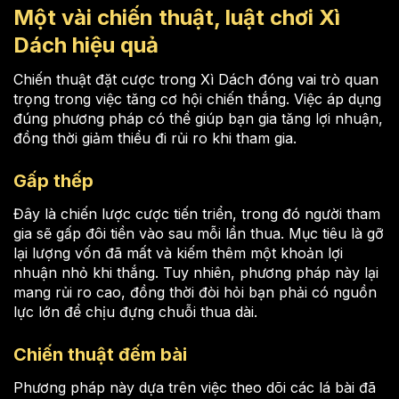
Một vài chiến thuật, luật chơi Xì
Dách hiệu quả
Chiến thuật đặt cược trong Xì Dách đóng vai trò quan
trọng trong việc tăng cơ hội chiến thắng. Việc áp dụng
đúng phương pháp có thể giúp bạn gia tăng lợi nhuận,
đồng thời giảm thiểu đi rủi ro khi tham gia.
Gấp thếp
Đây là chiến lược cược tiến triển, trong đó người tham
gia sẽ gấp đôi tiền vào sau mỗi lần thua. Mục tiêu là gỡ
lại lượng vốn đã mất và kiếm thêm một khoản lợi
nhuận nhỏ khi thắng. Tuy nhiên, phương pháp này lại
mang rủi ro cao, đồng thời đòi hỏi bạn phải có nguồn
lực lớn để chịu đựng chuỗi thua dài.
Chiến thuật đếm bài
Phương pháp này dựa trên việc theo dõi các lá bài đã