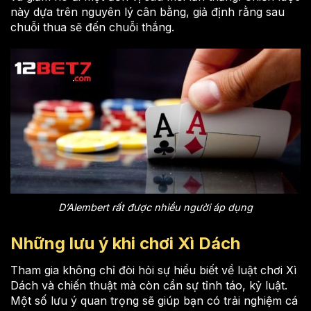
này dựa trên nguyên lý cân bằng, giả định rằng sau
chuỗi thua sẽ đến chuỗi thắng.
D’Alembert rất được nhiều người áp dụng
Những lưu ý khi chơi Xì Dách
Tham gia không chỉ đòi hỏi sự hiểu biết về luật chơi Xì
Dách và chiến thuật mà còn cần sự tỉnh táo, kỷ luật.
Một số lưu ý quan trọng sẽ giúp bạn có trải nghiệm cá