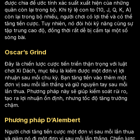
được chia để ước tính xác suất xuất hiện của những
quân còn lại trong bộ. Khi tỷ lệ con to (10, J, Q, K, A)
còn lại trong bộ nhiều, người chơi có lợi thế và có thể
tăng tiền cược. Tuy nhiên, nó đòi hỏi kỹ năng cùng sự
tập trung cao độ, đồng thời rất dễ bị cấm tại một số
sòng bài.
Oscar’s Grind
Đây là chiến lược cược tiến triển thận trọng với luật
chơi Xì Dách, mục tiêu là kiếm được một đơn vị lợi
nhuận sau mỗi chu kỳ. Bạn tăng tiền vào thêm một
đơn vị sau mỗi lần thắng và giữ nguyên tay sau mỗi
lần thua. Phương pháp này sẽ giúp kiểm soát rủi ro,
tạo ra lợi nhuận ổn định, nhưng tốc độ tăng trưởng
chậm.
Phương pháp D’Alembert
Người chơi tăng tiền cược một đơn vị sau mỗi lần thua
và giảm nó đi một đơn vị sau mỗi lần thắng. Chiến lược