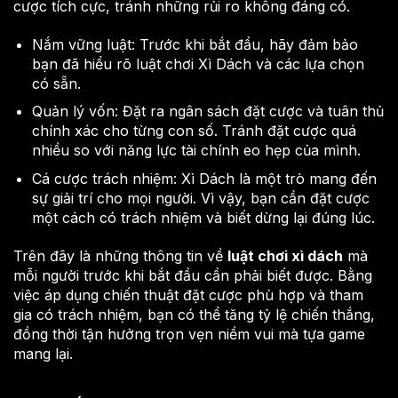
cược tích cực, tránh những rủi ro không đáng có.
Nắm vững luật: Trước khi bắt đầu, hãy đảm bảo
bạn đã hiểu rõ luật chơi Xì Dách và các lựa chọn
có sẵn.
Quản lý vốn: Đặt ra ngân sách đặt cược và tuân thủ
chính xác cho từng con số. Tránh đặt cược quá
nhiều so với năng lực tài chính eo hẹp của mình.
Cá cược trách nhiệm: Xì Dách là một trò mang đến
sự giải trí cho mọi người. Vì vậy, bạn cần đặt cược
một cách có trách nhiệm và biết dừng lại đúng lúc.
Trên đây là những thông tin về
luật chơi xì dách
mà
mỗi người trước khi bắt đầu cần phải biết được. Bằng
việc áp dụng chiến thuật đặt cược phù hợp và tham
gia có trách nhiệm, bạn có thể tăng tỷ lệ chiến thắng,
đồng thời tận hưởng trọn vẹn niềm vui mà tựa game
mang lại.