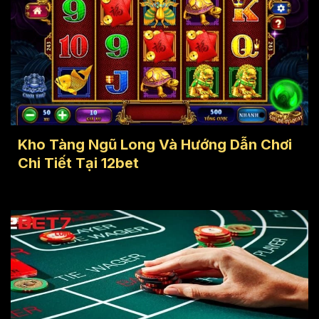
Kho Tàng Ngũ Long Và Hướng Dẫn Chơi
Chi Tiết Tại 12bet