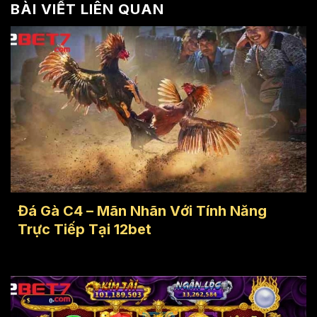
BÀI VIẾT LIÊN QUAN
Đá Gà C4 – Mãn Nhãn Với Tính Năng
Trực Tiếp Tại 12bet