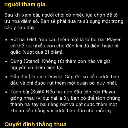
người tham gia
Sau khi xem bài, người chơi có nhiều lựa chọn để tối
ưu hóa điểm số. Bạn sẽ phải đưa ra sử dụng một trong
các ý sau đây:
Rút bài (Hit): Yêu cầu thêm một lá từ bộ bài. Player
có thể rút nhiều con cho đến khi đủ điểm hoặc bị
quắc (vượt quá 21 điểm).
Dừng (Stand): Không rút thêm con nào và giữ
nguyên số điểm hiện tại.
Gấp đôi (Double Down): Gấp đôi số tiền cược ban
đầu và chỉ được rút thêm một quân bài duy nhất.
Tách bài (Split): Nếu hai con đầu tiên của Player
giống nhau (ví dụ: hai lá 8), bạn có thể tách chúng
thành hai tay bài riêng biệt và đặt cược thêm một
khoản tiền bằng với cược ban đầu cho mỗi tay.
Quyết định thắng thua