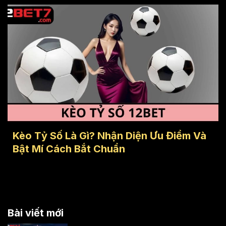
Kèo Tỷ Số Là Gì? Nhận Diện Ưu Điểm Và
Bật Mí Cách Bắt Chuẩn
Bài viết mới