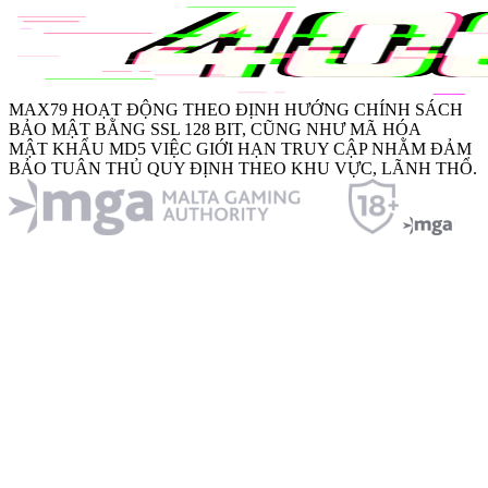
MAX79
HOẠT ĐỘNG THEO ĐỊNH HƯỚNG CHÍNH SÁCH
BẢO MẬT BẰNG
SSL 128 BIT
, CŨNG NHƯ MÃ HÓA
MẬT KHẨU MD5
VIỆC GIỚI HẠN TRUY CẬP NHẰM ĐẢM
BẢO TUÂN THỦ QUY ĐỊNH THEO KHU VỰC, LÃNH THỔ.